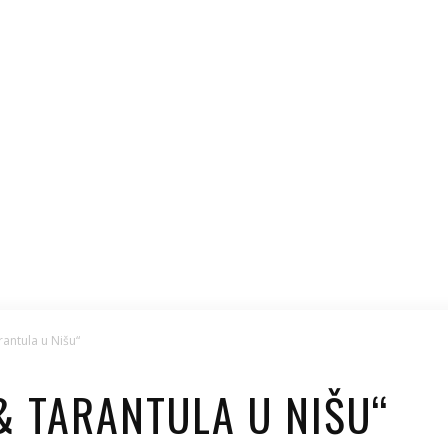
rantula u Nišu“
 & TARANTULA U NIŠU“