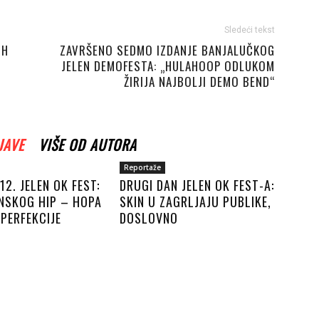
Sledeći tekst
IH
ZAVRŠENO SEDMO IZDANJE BANJALUČKOG
JELEN DEMOFESTA: „HULAHOOP ODLUKOM
ŽIRIJA NAJBOLJI DEMO BEND“
JAVE
VIŠE OD AUTORA
Reportaže
12. JELEN OK FEST:
DRUGI DAN JELEN OK FEST-A:
NSKOG HIP – HOPA
SKIN U ZAGRLJAJU PUBLIKE,
PERFEKCIJE
DOSLOVNO