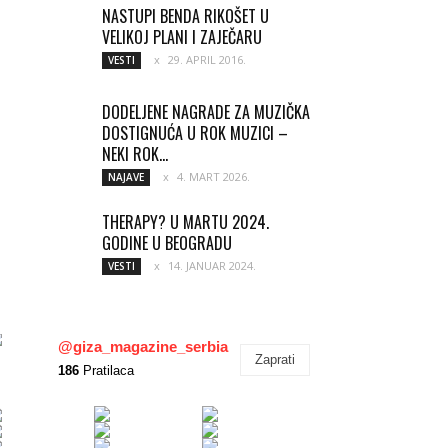
NASTUPI BENDA RIKOŠET U
VELIKOJ PLANI I ZAJEČARU
29. APRIL 2016.
VESTI
DODELJENE NAGRADE ZA MUZIČKA
DOSTIGNUĆA U ROK MUZICI –
NEKI ROK...
4. MART 2026.
NAJAVE
THERAPY? U MARTU 2024.
GODINE U BEOGRADU
14. JANUAR 2024.
VESTI
@giza_magazine_serbia
Zaprati
186
Pratilaca