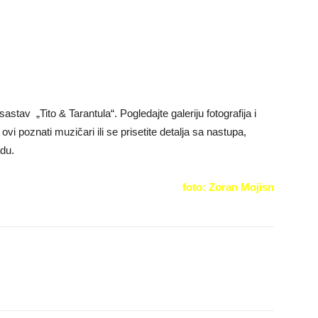
stav „Tito & Tarantula“. Pogledajte galeriju fotografija i
vi poznati muzičari ili se prisetite detalja sa nastupa,
adu.
foto: Zoran Mojisn