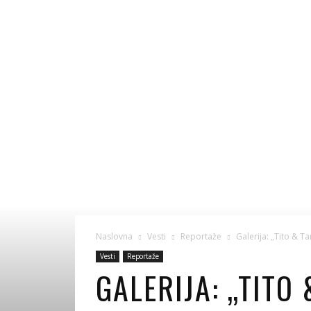
Naslovna
Vesti
Reportaže
Galerija: „Tito & Ta
Vesti
Reportaže
GALERIJA: „TITO