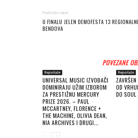
Prethodni tekst
U FINALU JELEN DEMOFESTA 13 REGIONALN
BENDOVA
POVEZANE OB
Reportaže
Reportaže
UNIVERSAL MUSIC IZVOĐAČI
ZAVRŠEN 
DOMINIRAJU UŽIM IZBOROM
OD VRHU
ZA PRESTIŽNU MERCURY
DO SOUL 
PRIZE 2026. – PAUL
MCCARTNEY, FLORENCE +
THE MACHINE, OLIVIA DEAN,
NIA ARCHIVES I DRUGI...