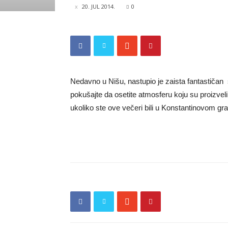
20. JUL 2014.
0
Nedavno u Nišu, nastupio je zaista fantastičan sa
pokušajte da osetite atmosferu koju su proizveli o
ukoliko ste ove večeri bili u Konstantinovom gr