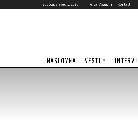
Subota, 8 avgust, 2026.
Giza Magazin
Kontakt
Giza
Magazine
NASLOVNA
VESTI
INTERV