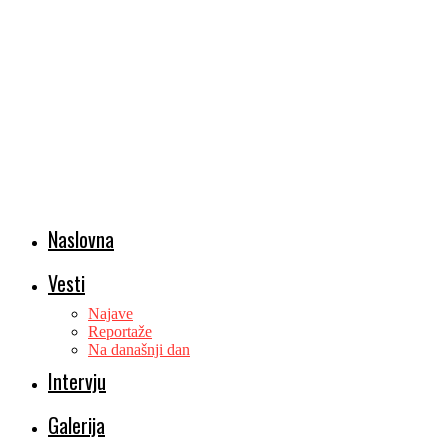
Naslovna
Vesti
Najave
Reportaže
Na današnji dan
Intervju
Galerija