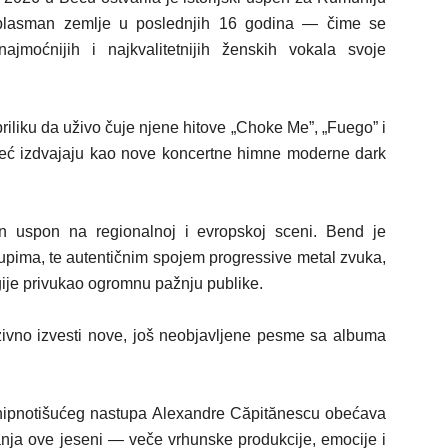
i plasman zemlje u poslednjih 16 godina — čime se
ajmoćnijih i najkvalitetnijih ženskih vokala svoje
iliku da uživo čuje njene hitove „Choke Me”, „Fuego” i
ta već izdvajaju kao nove koncertne himne moderne dark
n uspon na regionalnoj i evropskoj sceni. Bend je
upima, te autentičnim spojem progressive metal zvuka,
ije privukao ogromnu pažnju publike.
zivno izvesti nove, još neobjavljene pesme sa albuma
 hipnotišućeg nastupa Alexandre Căpitănescu obećava
anja ove jeseni — veče vrhunske produkcije, emocije i