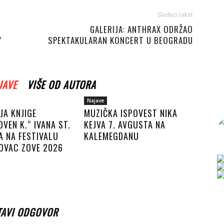
Sledeći tekst
GALERIJA: ANTHRAX ODRŽAO
“
SPEKTAKULARAN KONCERT U BEOGRADU
JAVE
VIŠE OD AUTORA
Najave
JA KNJIGE
MUZIČKA ISPOVEST NIKA
VEN K.“ IVANA ST.
KEJVA 7. AVGUSTA NA
A NA FESTIVALU
KALEMEGDANU
OVAC ZOVE 2026
TAVI ODGOVOR