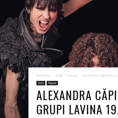
Naslovna
Vesti
Najave
Alexandra Căpitănescu i
Vesti
Najave
ALEXANDRA CĂPI
GRUPI LAVINA 1