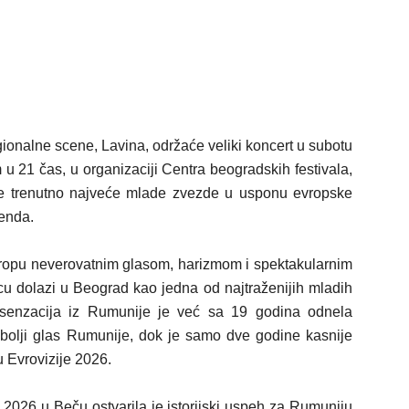
ionalne scene, Lavina, održaće veliki koncert u subotu
 21 čas, u organizaciji Centra beogradskih festivala,
je trenutno najveće mlade zvezde u usponu evropske
enda.
vropu neverovatnim glasom, harizmom i spektakularnim
u dolazi u Beograd kao jedna od najtraženijih mladih
senzacija iz Rumunije je već sa 19 godina odnela
olji glas Rumunije, dok je samo dve godine kasnije
 Evrovizije 2026.
026 u Beču ostvarila je istorijski uspeh za Rumuniju