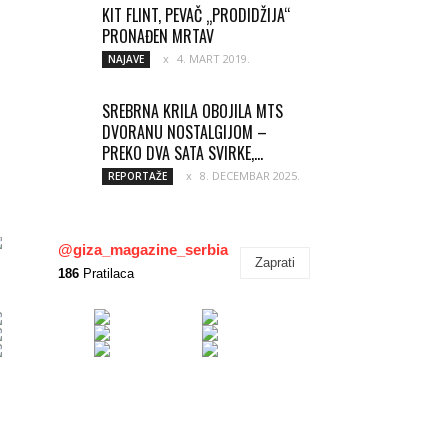
KIT FLINT, PEVAČ „PRODIDŽIJA“
PRONAĐEN MRTAV
4. MART 2019.
NAJAVE
SREBRNA KRILA OBOJILA MTS
DVORANU NOSTALGIJOM –
PREKO DVA SATA SVIRKE,...
8. DECEMBAR 2025.
REPORTAŽE
@giza_magazine_serbia
Zaprati
186
Pratilaca