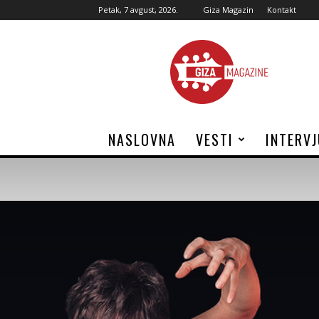
Petak, 7 avgust, 2026.
Giza Magazin
Kontakt
Giza
Magazine
NASLOVNA
VESTI
INTERV