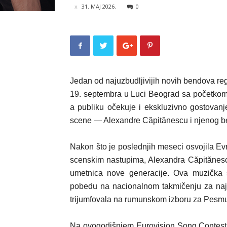
31. MAJ 2026.
0
Jedan od najuzbudljivijih novih bendova reg
19. septembra u Luci Beograd sa početkom u
a publiku očekuje i ekskluzivno gostovan
scene — Alexandre Căpitănescu i njenog b
Nakon što je poslednjih meseci osvojila E
scenskim nastupima, Alexandra Căpitănesc
umetnica nove generacije. Ova muzička 
pobedu na nacionalnom takmičenju za najb
trijumfovala na rumunskom izboru za Pesmu
Na ovogodišnjem Eurovision Song Contest 2