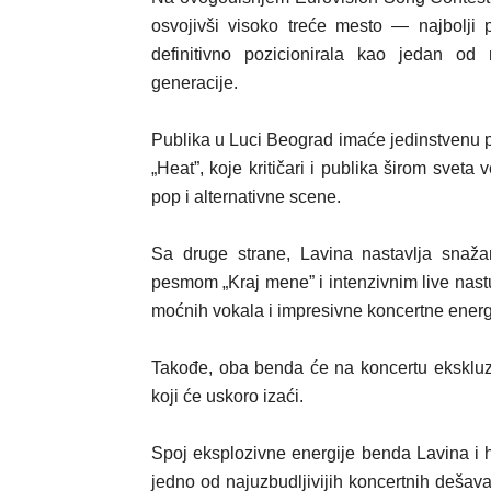
osvojivši visoko treće mesto — najbolj
definitivno pozicionirala kao jedan od n
generacije.
Publika u Luci Beograd imaće jedinstvenu pr
„Heat”, koje kritičari i publika širom sve
pop i alternativne scene.
Sa druge strane, Lavina nastavlja snaža
pesmom „Kraj mene” i intenzivnim live nast
moćnih vokala i impresivne koncertne energ
Takođe, oba benda će na koncertu eksklu
koji će uskoro izaći.
Spoj eksplozivne energije benda Lavina i
jedno od najuzbudljivijih koncertnih dešav