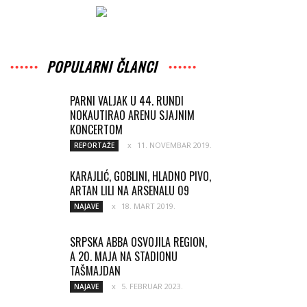
POPULARNI ČLANCI
PARNI VALJAK U 44. RUNDI
NOKAUTIRAO ARENU SJAJNIM
KONCERTOM
11. NOVEMBAR 2019.
REPORTAŽE
KARAJLIĆ, GOBLINI, HLADNO PIVO,
ARTAN LILI NA ARSENALU 09
18. MART 2019.
NAJAVE
SRPSKA ABBA OSVOJILA REGION,
A 20. MAJA NA STADIONU
TAŠMAJDAN
5. FEBRUAR 2023.
NAJAVE