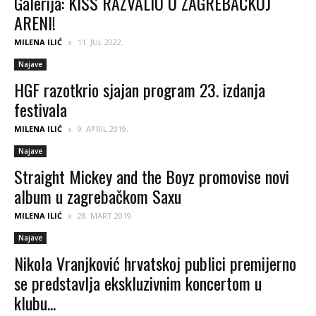
Galerija: KISS RAZVALIO U ZAGREBAČKOJ
ARENI!
MILENA ILIĆ
11. JUL 2022.
Najave
HGF razotkrio sjajan program 23. izdanja
festivala
MILENA ILIĆ
9. APRIL 2019.
Najave
Straight Mickey and the Boyz promovise novi
album u zagrebačkom Saxu
MILENA ILIĆ
28. MART 2019.
Najave
Nikola Vranjković hrvatskoj publici premijerno
se predstavlja ekskluzivnim koncertom u
klubu...