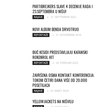
PARTIBREJKERS SLAVE 4 DECENIJE RADA I
23.SEPTEMBRA U NIŠU!
13. SEPTEMBAR 2022.
NAJAVE
NOVI ALBUM BENDA DRVOTRUO
21. NOVEMBAR 2019.
REPORTAŽE
BUČ KESIDI PREDSTAVLJAJU KAFANSKI
ROKENROL HIT
26. FEBRUAR 2023.
REPORTAŽE
ZAVRŠENA OSMA KONTAKT KONFERENCIJA:
TOKOM ČETIRI DANA VIŠE OD 20.000
POSETILACA
25. MART 2024.
NAJAVE
YELLOWJACKETS NA NIŠVILU
17. MART 2022.