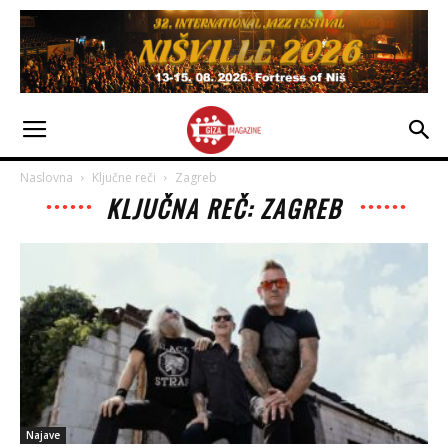
Naslovna
Ključne reči
Zagreb
KLJUČNA REČ: ZAGREB
Najave