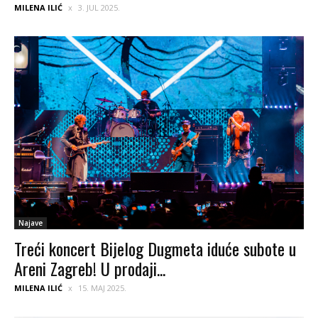
MILENA ILIĆ
3. JUL 2025.
Najave
Treći koncert Bijelog Dugmeta iduće subote u
Areni Zagreb! U prodaji...
MILENA ILIĆ
15. MAJ 2025.