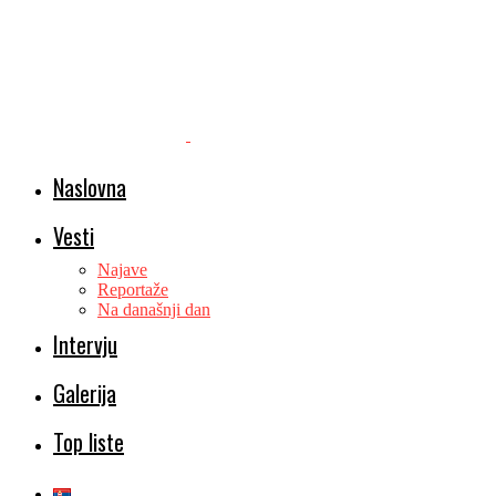
Naslovna
Vesti
Najave
Reportaže
Na današnji dan
Intervju
Galerija
Top liste