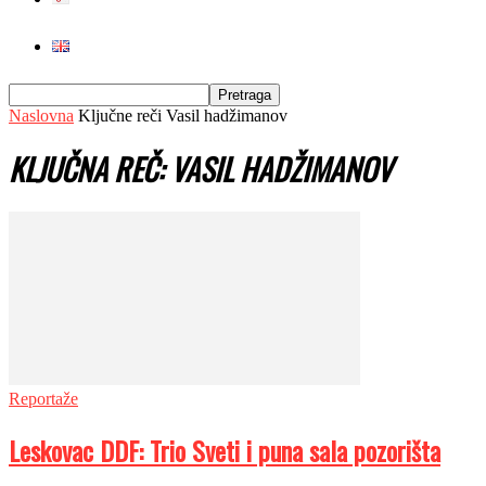
Naslovna
Ključne reči
Vasil hadžimanov
KLJUČNA REČ: VASIL HADŽIMANOV
Reportaže
Leskovac DDF: Trio Sveti i puna sala pozorišta