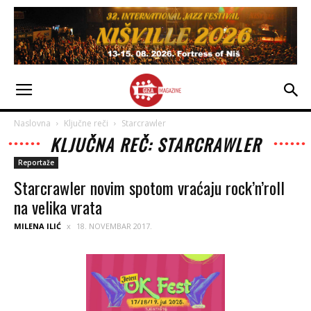
Naslovna
Ključne reči
Starcrawler
KLJUČNA REČ: STARCRAWLER
Reportaže
Starcrawler novim spotom vraćaju rock’n’roll
na velika vrata
MILENA ILIĆ
18. NOVEMBAR 2017.