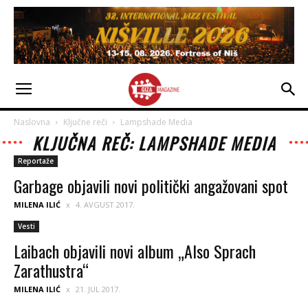
Naslovna
Ključne reči
Lampshade Media
KLJUČNA REČ: LAMPSHADE MEDIA
Reportaže
Garbage objavili novi politički angažovani spot
MILENA ILIĆ
4. AVGUST 2017.
Vesti
Laibach objavili novi album „Also Sprach
Zarathustra“
MILENA ILIĆ
21. JUL 2017.