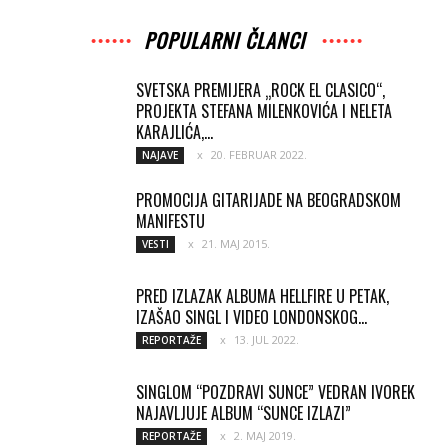
POPULARNI ČLANCI
SVETSKA PREMIJERA „ROCK EL CLASICO“,
PROJEKTA STEFANA MILENKOVIĆA I NELETA
KARAJLIĆA,...
20. FEBRUAR 2022.
NAJAVE
PROMOCIJA GITARIJADE NA BEOGRADSKOM
MANIFESTU
21. MAJ 2015.
VESTI
PRED IZLAZAK ALBUMA HELLFIRE U PETAK,
IZAŠAO SINGL I VIDEO LONDONSKOG...
13. JUL 2022.
REPORTAŽE
SINGLOM “POZDRAVI SUNCE” VEDRAN IVOREK
NAJAVLJUJE ALBUM “SUNCE IZLAZI”
2. MAJ 2019.
REPORTAŽE