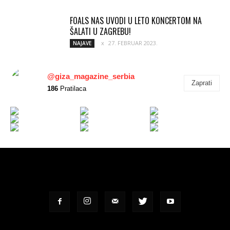
FOALS NAS UVODI U LETO KONCERTOM NA
ŠALATI U ZAGREBU!
27. FEBRUAR 2023.
NAJAVE
@giza_magazine_serbia
Zaprati
186
Pratilaca