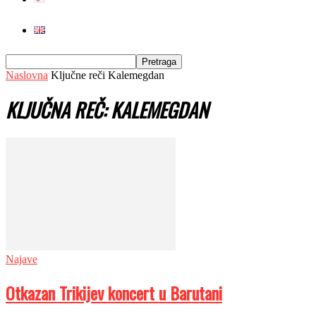
Naslovna
Ključne reči
Kalemegdan
KLJUČNA REČ: KALEMEGDAN
Najave
Otkazan Trikijev koncert u Barutani