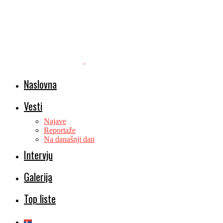
Naslovna
Vesti
Najave
Reportaže
Na današnji dan
Intervju
Galerija
Top liste