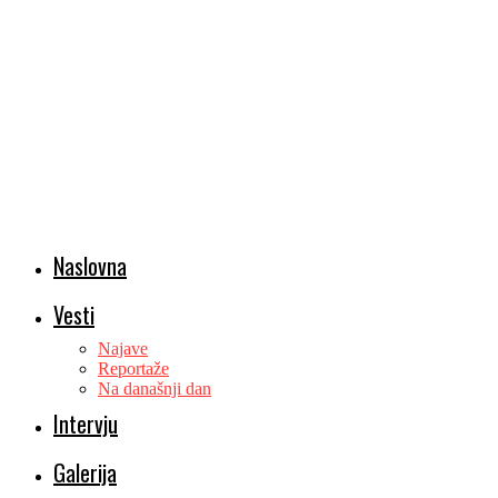
Naslovna
Vesti
Najave
Reportaže
Na današnji dan
Intervju
Galerija