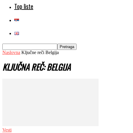
Top liste
Naslovna
Ključne reči
Belgija
KLJUČNA REČ: BELGIJA
Vesti