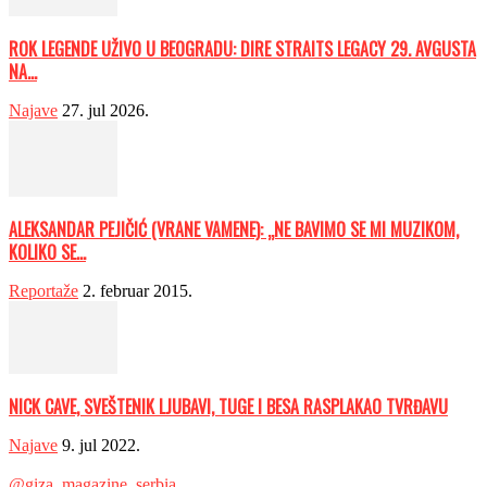
ROK LEGENDE UŽIVO U BEOGRADU: DIRE STRAITS LEGACY 29. AVGUSTA
NA...
Najave
27. jul 2026.
ALEKSANDAR PEJIČIĆ (VRANE VAMENE): „NE BAVIMO SE MI MUZIKOM,
KOLIKO SE...
Reportaže
2. februar 2015.
NICK CAVE, SVEŠTENIK LJUBAVI, TUGE I BESA RASPLAKAO TVRĐAVU
Najave
9. jul 2022.
@giza_magazine_serbia