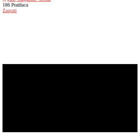
186
Pratilaca
Zaprati
© Copyright 2017 - Giza Magazine