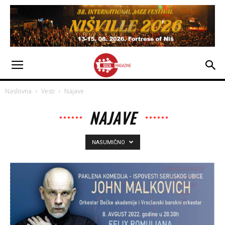
Naslovna
Vesti
Najave
NAJAVE
NASUMIČNO