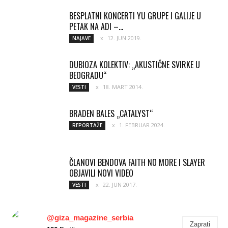
BESPLATNI KONCERTI YU GRUPE I GALIJE U
PETAK NA ADI –...
12. JUN 2019.
NAJAVE
DUBIOZA KOLEKTIV: „AKUSTIČNE SVIRKE U
BEOGRADU“
18. MART 2014.
VESTI
BRADEN BALES „CATALYST“
1. FEBRUAR 2024.
REPORTAŽE
ČLANOVI BENDOVA FAITH NO MORE I SLAYER
OBJAVILI NOVI VIDEO
22. JUN 2017.
VESTI
@giza_magazine_serbia
Zaprati