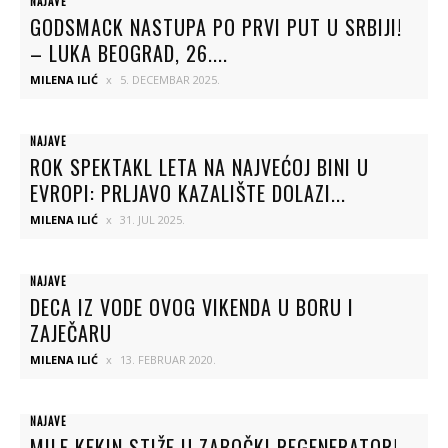
NAJAVE
GODSMACK NASTUPA PO PRVI PUT U SRBIJI!
– LUKA BEOGRAD, 26....
MILENA ILIĆ
5. DECEMBAR 2025.
NAJAVE
ROK SPEKTAKL LETA NA NAJVEĆOJ BINI U
EVROPI: PRLJAVO KAZALIŠTE DOLAZI...
MILENA ILIĆ
31. JUL 2025.
NAJAVE
DECA IZ VODE OVOG VIKENDA U BORU I
ZAJEČARU
MILENA ILIĆ
13. FEBRUAR 2020.
NAJAVE
MILE KEKIN STIŽE U ZABOČKI REGENERATOR!